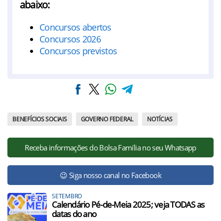
abaixo:
Concursos abertos
Concursos 2026
Concursos previstos
BENEFÍCIOS SOCIAIS
GOVERNO FEDERAL
NOTÍCIAS
Receba informações do Bolsa Família no seu Whatsapp
😉 Siga nosso canal no Facebook
SETEMBRO
Calendário Pé-de-Meia 2025; veja TODAS as
datas do ano