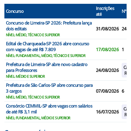
Inscrições
Concurso
N° V
até
Concurso de Limeira-SP 2026: Prefeitura lança
dois editais
31/08/2026
248
NÍVEL: MÉDIO, TÉCNICO E SUPERIOR
Edital de Charqueada-SP 2026 abre concurso
com vagas de até R$ 7.809
17/08/2026
1
NÍVEL: FUNDAMENTAL, MÉDIO, TÉCNICO E SUPERIOR
Prefeitura de Limeira-SP abre novo cadastro
Cad
para Professores
24/08/2026
Res
NÍVEL: MÉDIO E SUPERIOR
Prefeitura de São Carlos-SP abre concurso para
3 cargos
07/08/2026
6
NÍVEL: MÉDIO, TÉCNICO E SUPERIOR
Consórcio CEMMIL-SP abre vagas com salários
Cad
de até R$ 3,1 mil
16/07/2026
Res
NÍVEL: FUNDAMENTAL, MÉDIO E SUPERIOR