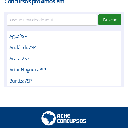
Concursos próximos em
Buscar
Aguaí/SP
Analândia/SP
Araras/SP
Artur Nogueira/SP
Buritizal/SP
Casa Branca/SP
Charqueada/SP
Conchal/SP
Cordeirópolis/SP