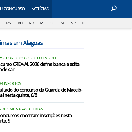
EU CONCURSO
NOTÍCIAS
J
RN
RO
RR
RS
SC
SE
SP
TO
timas em Alagoas
IMO CONCURSO OCORREU EM 2011
curso CREA-AL 2026 define banca e edital
ode sair
34 INSCRITOS
ultado do concurso da Guarda de Maceió-
ai nesta quinta, 6/8
 DE 1 MIL VAGAS ABERTAS
concursos encerram inscrições nesta
rta, 5