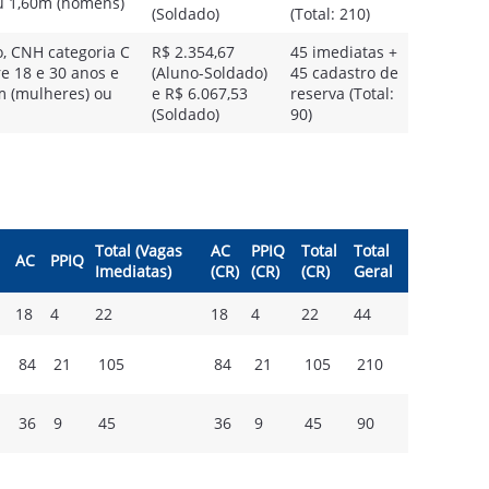
u 1,60m (homens)
(Soldado)
(Total: 210)
, CNH categoria C
R$ 2.354,67
45 imediatas +
re 18 e 30 anos e
(Aluno-Soldado)
45 cadastro de
m (mulheres) ou
e R$ 6.067,53
reserva (Total:
(Soldado)
90)
Total (Vagas
AC
PPIQ
Total
Total
AC
PPIQ
Imediatas)
(CR)
(CR)
(CR)
Geral
18
4
22
18
4
22
44
84
21
105
84
21
105
210
36
9
45
36
9
45
90