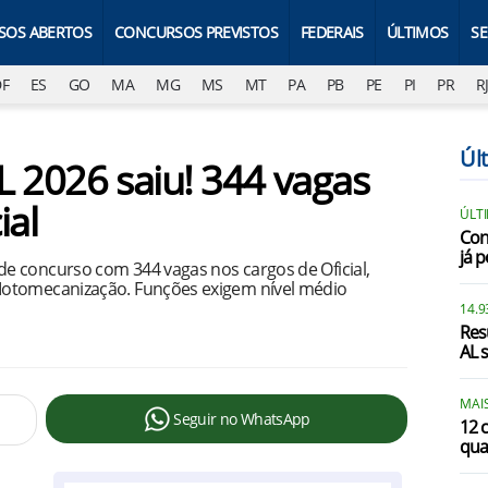
SOS ABERTOS
CONCURSOS PREVISTOS
FEDERAIS
ÚLTIMOS
S
DF
ES
GO
MA
MG
MS
MT
PA
PB
PE
PI
PR
R
Úl
L 2026 saiu! 344 vagas
ial
ÚLT
Con
já p
e concurso com 344 vagas nos cargos de Oficial,
Motomecanização. Funções exigem nível médio
14.9
Res
AL s
MAIS
Seguir no WhatsApp
12 
qua