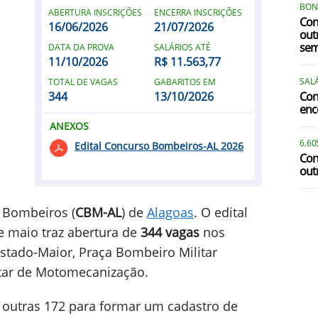
BONS
ABERTURA INSCRIÇÕES
ENCERRA INSCRIÇÕES
Con
16/06/2026
21/07/2026
out
sem
DATA DA PROVA
SALÁRIOS ATÉ
11/10/2026
R$ 11.563,77
SALÁ
TOTAL DE VAGAS
GABARITOS EM
344
13/10/2026
Con
enc
ANEXOS
6.60
Edital Concurso Bombeiros-AL 2026
Con
out
s Bombeiros (
CBM-AL
) de
Alagoas
. O edital
de maio traz abertura de
344 vagas
nos
stado-Maior, Praça Bombeiro Militar
tar de Motomecanização.
e outras 172 para formar um cadastro de