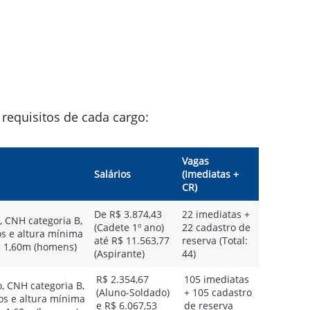
 requisitos de cada cargo:
Vagas
Salários
(Imediatas +
CR)
De R$ 3.874,43
22 imediatas +
 CNH categoria B,
(Cadete 1º ano)
22 cadastro de
os e altura mínima
até R$ 11.563,77
reserva (Total:
u 1,60m (homens)
(Aspirante)
44)
R$ 2.354,67
105 imediatas
, CNH categoria B,
(Aluno-Soldado)
+ 105 cadastro
os e altura mínima
e R$ 6.067,53
de reserva