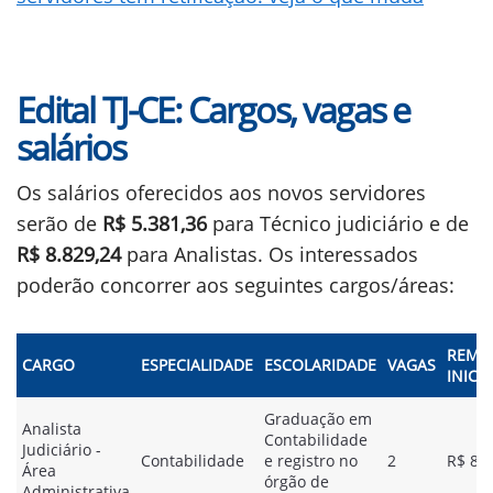
Edital TJ-CE: Cargos, vagas e
salários
Os salários oferecidos aos novos servidores
serão de
R$ 5.381,36
para Técnico judiciário e de
R$ 8.829,24
para Analistas. Os interessados
poderão concorrer aos seguintes cargos/áreas:
REMU
CARGO
ESPECIALIDADE
ESCOLARIDADE
VAGAS
INICIA
Graduação em
Analista
Contabilidade
Judiciário -
Contabilidade
e registro no
2
R$ 8.8
Área
órgão de
Administrativa