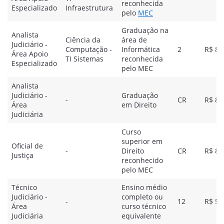
reconhecida
Especializado
Infraestrutura
pelo
MEC
Graduação na
Analista
Ciência da
área de
Judiciário -
Computação -
Informática
2
R$ 8.
Área Apoio
TI Sistemas
reconhecida
Especializado
pelo MEC
Analista
Judiciário -
Graduação
-
CR
R$ 8.
Área
em Direito
Judiciária
Curso
superior em
Oficial de
-
Direito
CR
R$ 8.
Justiça
reconhecido
pelo MEC
Técnico
Ensino médio
Judiciário -
completo ou
-
12
R$ 5.
Área
curso técnico
Judiciária
equivalente