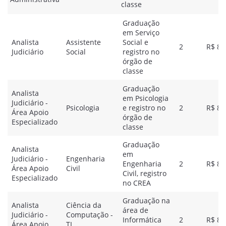
classe
Graduação
em Serviço
Analista
Assistente
Social e
2
R$ 8.
Judiciário
Social
registro no
órgão de
classe
Graduação
Analista
em Psicologia
Judiciário -
Psicologia
e registro no
2
R$ 8.
Área Apoio
órgão de
Especializado
classe
Graduação
Analista
em
Judiciário -
Engenharia
Engenharia
2
R$ 8.
Área Apoio
Civil
Civil, registro
Especializado
no CREA
Graduação na
Analista
Ciência da
área de
Judiciário -
Computação -
Informática
2
R$ 8.
Área Apoio
TI