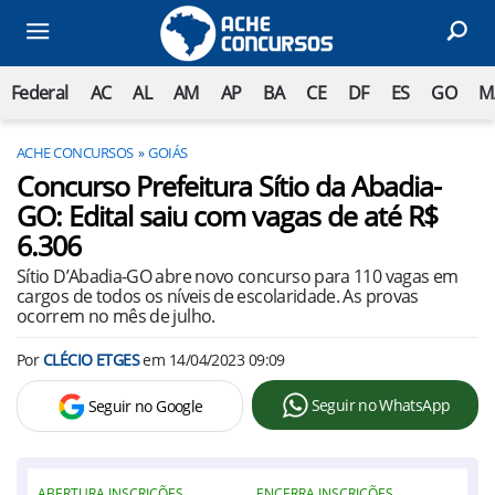
Federal
AC
AL
AM
AP
BA
CE
DF
ES
GO
M
ACHE CONCURSOS
GOIÁS
Concurso Prefeitura Sítio da Abadia-
GO: Edital saiu com vagas de até R$
6.306
Sítio D’Abadia-GO abre novo concurso para 110 vagas em
cargos de todos os níveis de escolaridade. As provas
ocorrem no mês de julho.
Por
CLÉCIO ETGES
em
14/04/2023 09:09
Seguir no WhatsApp
Seguir no Google
ABERTURA INSCRIÇÕES
ENCERRA INSCRIÇÕES