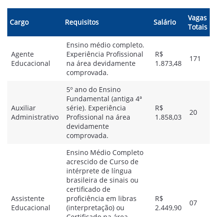
Vagas
Cargo
Requisitos
Salário
Totais
Ensino médio completo.
Agente
Experiência Profissional
R$
171
Educacional
na área devidamente
1.873,48
comprovada.
5º ano do Ensino
Fundamental (antiga 4ª
Auxiliar
série). Experiência
R$
20
Administrativo
Profissional na área
1.858,03
devidamente
comprovada.
Ensino Médio Completo
acrescido de Curso de
intérprete de língua
brasileira de sinais ou
certificado de
Assistente
proficiência em libras
R$
07
Educacional
(interpretação) ou
2.449,90
Certificado na área