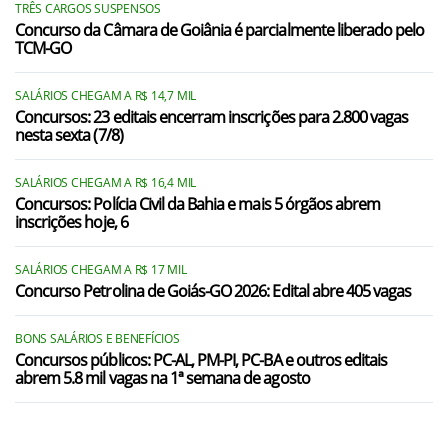
Damolândia/GO
TRÊS CARGOS SUSPENSOS
Concurso da Câmara de Goiânia é parcialmente liberado pelo
TCM-GO
Goianápolis/GO
Goiânia/GO
SALÁRIOS CHEGAM A R$ 14,7 MIL
Concursos: 23 editais encerram inscrições para 2.800 vagas
Goianira/GO
nesta sexta (7/8)
Guapó/GO
SALÁRIOS CHEGAM A R$ 16,4 MIL
Concursos: Polícia Civil da Bahia e mais 5 órgãos abrem
Hidrolândia/GO
inscrições hoje, 6
Inhumas/GO
SALÁRIOS CHEGAM A R$ 17 MIL
Leopoldo de Bulhões/GO
Concurso Petrolina de Goiás-GO 2026: Edital abre 405 vagas
Nerópolis/GO
BONS SALÁRIOS E BENEFÍCIOS
Concursos públicos: PC-AL, PM-PI, PC-BA e outros editais
Nova Veneza/GO
abrem 5.8 mil vagas na 1ª semana de agosto
Ouro Verde de Goiás/GO