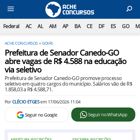
Federal
AC
AL
AM
AP
BA
CE
DF
ES
GO
M
ACHE CONCURSOS
GOIÁS
Prefeitura de Senador Canedo-GO
abre vagas de R$ 4.588 na educação
via seletivo
Prefeitura de Senador Canedo-GO promove processo
seletivo em quatro cargos do município. Salários vão de R$
1.858,03 a R$ 4.588,71.
Por
CLÉCIO ETGES
em
17/06/2026 11:04
Seguir no WhatsApp
Seguir no Google
ABERTURA INSCRIÇÕES
ENCERRA INSCRIÇÕES