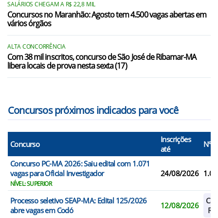
SALÁRIOS CHEGAM A R$ 22,8 MIL
Concursos no Maranhão: Agosto tem 4.500 vagas abertas em
vários órgãos
ALTA CONCORRÊNCIA
Com 38 mil inscritos, concurso de São José de Ribamar-MA
libera locais de prova nesta sexta (17)
Concursos próximos indicados para você
Inscrições
Concurso
N° V
até
Concurso PC-MA 2026: Saiu edital com 1.071
vagas para Oficial Investigador
24/08/2026
1.07
NÍVEL: SUPERIOR
Processo seletivo SEAP-MA: Edital 125/2026
Cad
12/08/2026
abre vagas em Codó
Res