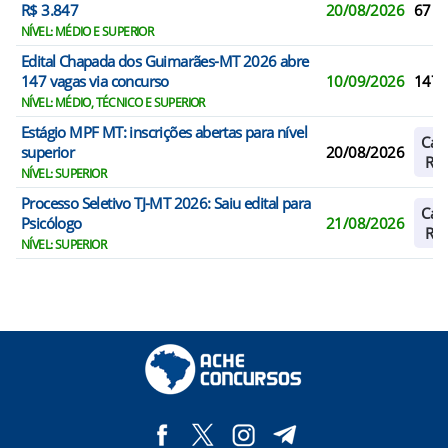
R$ 3.847
20/08/2026
67
NÍVEL: MÉDIO E SUPERIOR
Edital Chapada dos Guimarães-MT 2026 abre
147 vagas via concurso
10/09/2026
147
NÍVEL: MÉDIO, TÉCNICO E SUPERIOR
Estágio MPF MT: inscrições abertas para nível
Cad
superior
20/08/2026
Res
NÍVEL: SUPERIOR
Processo Seletivo TJ-MT 2026: Saiu edital para
Cad
Psicólogo
21/08/2026
Res
NÍVEL: SUPERIOR