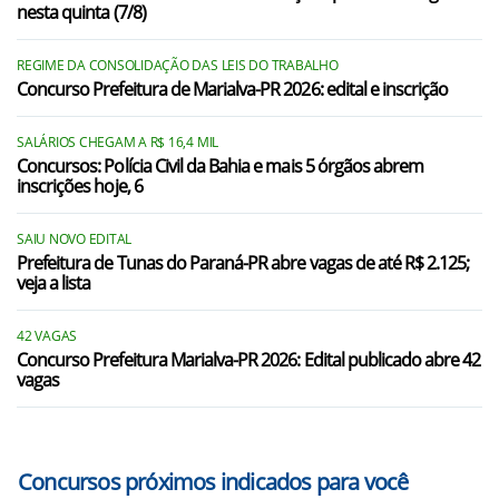
nesta quinta (7/8)
Juranda/PR
Laranjal/PR
REGIME DA CONSOLIDAÇÃO DAS LEIS DO TRABALHO
Concurso Prefeitura de Marialva-PR 2026: edital e inscrição
Marquinho/PR
Mato Rico/PR
SALÁRIOS CHEGAM A R$ 16,4 MIL
Concursos: Polícia Civil da Bahia e mais 5 órgãos abrem
inscrições hoje, 6
Nova Cantu/PR
Nova Laranjeiras/PR
SAIU NOVO EDITAL
Prefeitura de Tunas do Paraná-PR abre vagas de até R$ 2.125;
Palmital/PR
veja a lista
Roncador/PR
42 VAGAS
Concurso Prefeitura Marialva-PR 2026: Edital publicado abre 42
Ubiratã/PR
vagas
Concursos próximos indicados para você