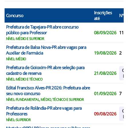
Inscrições
Concurso
N° V
até
Prefeitura de Tapejara-PR abre concurso
público para Professor
08/09/2026
11
NÍVEL: MÉDIO E SUPERIOR
Prefeitura de Balsa Nova-PR abre vagas para
Auxiliar de Farmácia
19/08/2026
2
NÍVEL: MÉDIO
Prefeitura de Goioxim-PR abre seleção para
Cad
cadastro de reserva
21/08/2026
Re
NÍVEL: MÉDIO E TÉCNICO
Edital Francisco Alves-PR 2026: Prefeitura abre
seu novo concurso
01/09/2026
7
NÍVEL: FUNDAMENTAL, MÉDIO, TÉCNICO E SUPERIOR
Prefeitura de Rolândia-PR abre vagas para
Cad
Professores
09/08/2026
Re
NÍVEL: SUPERIOR