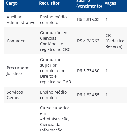
Salário
Cargo
Requisitos
Vagas
(Vencimento)
Auxiliar
Ensino médio
R$ 2.815,02
1
Administrativo
completo
Graduação em
CR
Ciências
Contador
R$ 4.246,63
(Cadastro
Contábeis e
Reserva)
registro no CRC
Graduação
superior
Procurador
completa em
R$ 5.734,30
1
Jurídico
Direito e
registro na OAB
Serviços
Ensino Médio
R$ 1.824,55
1
Gerais
completo
Curso superior
em
Administração,
Ciência da
Informação,