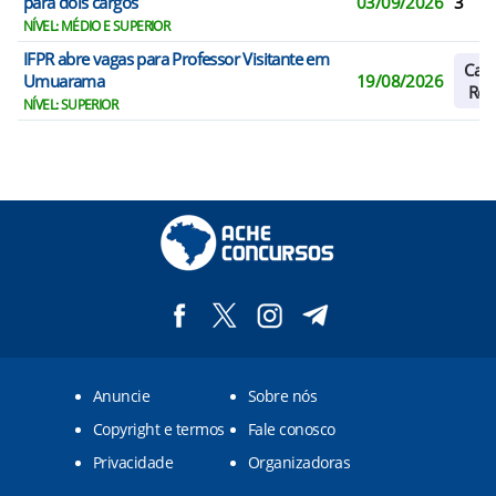
para dois cargos
03/09/2026
3
NÍVEL: MÉDIO E SUPERIOR
IFPR abre vagas para Professor Visitante em
Cada
Umuarama
19/08/2026
Res
NÍVEL: SUPERIOR
Anuncie
Sobre nós
Copyright e termos
Fale conosco
Privacidade
Organizadoras