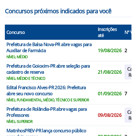
Concursos próximos indicados para você
Inscrições
Concurso
N° Va
até
Prefeitura de Balsa Nova-PR abre vagas para
Auxiliar de Farmácia
19/08/2026
2
NÍVEL: MÉDIO
Prefeitura de Goioxim-PR abre seleção para
Cada
cadastro de reserva
21/08/2026
Res
NÍVEL: MÉDIO E TÉCNICO
Edital Francisco Alves-PR 2026: Prefeitura
abre seu novo concurso
01/09/2026
7
NÍVEL: FUNDAMENTAL, MÉDIO, TÉCNICO E SUPERIOR
Prefeitura de Rolândia-PR abre vagas para
Cada
Professores
09/08/2026
Res
NÍVEL: SUPERIOR
MatinhosPREV-PR lança concurso público