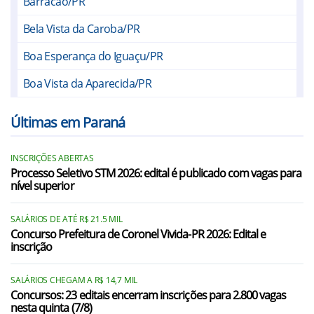
Barracão/PR
Bela Vista da Caroba/PR
Boa Esperança do Iguaçu/PR
Boa Vista da Aparecida/PR
Bom Jesus do Sul/PR
Últimas em Paraná
Capanema/PR
INSCRIÇÕES ABERTAS
Capitão Leônidas Marques/PR
Processo Seletivo STM 2026: edital é publicado com vagas para
nível superior
Cruzeiro do Iguaçu/PR
Dois Vizinhos/PR
SALÁRIOS DE ATÉ R$ 21.5 MIL
Concurso Prefeitura de Coronel Vivida-PR 2026: Edital e
inscrição
Enéas Marques/PR
Flor da Serra do Sul/PR
SALÁRIOS CHEGAM A R$ 14,7 MIL
Concursos: 23 editais encerram inscrições para 2.800 vagas
Francisco Beltrão/PR
nesta quinta (7/8)