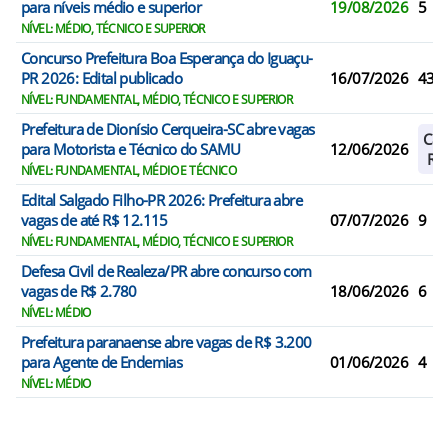
para níveis médio e superior
19/08/2026
5
NÍVEL: MÉDIO, TÉCNICO E SUPERIOR
Concurso Prefeitura Boa Esperança do Iguaçu-
PR 2026: Edital publicado
16/07/2026
43
NÍVEL: FUNDAMENTAL, MÉDIO, TÉCNICO E SUPERIOR
Prefeitura de Dionísio Cerqueira-SC abre vagas
Cad
para Motorista e Técnico do SAMU
12/06/2026
Res
NÍVEL: FUNDAMENTAL, MÉDIO E TÉCNICO
Edital Salgado Filho-PR 2026: Prefeitura abre
vagas de até R$ 12.115
07/07/2026
9
NÍVEL: FUNDAMENTAL, MÉDIO, TÉCNICO E SUPERIOR
Defesa Civil de Realeza/PR abre concurso com
vagas de R$ 2.780
18/06/2026
6
NÍVEL: MÉDIO
Prefeitura paranaense abre vagas de R$ 3.200
para Agente de Endemias
01/06/2026
4
NÍVEL: MÉDIO