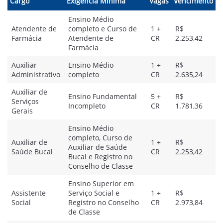
Cargo
Exigência Mínima
Vagas
Vencimento
Ensino Médio
Atendente de
completo e Curso de
1 +
R$
Farmácia
Atendente de
CR
2.253,42
Farmácia
Auxiliar
Ensino Médio
1 +
R$
Administrativo
completo
CR
2.635,24
Auxiliar de
Ensino Fundamental
5 +
R$
Serviços
Incompleto
CR
1.781,36
Gerais
Ensino Médio
completo, Curso de
Auxiliar de
1 +
R$
Auxiliar de Saúde
Saúde Bucal
CR
2.253,42
Bucal e Registro no
Conselho de Classe
Ensino Superior em
Assistente
Serviço Social e
1 +
R$
Social
Registro no Conselho
CR
2.973,84
de Classe