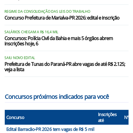
Lindoeste/PR
REGIME DA CONSOLIDAÇÃO DAS LEIS DO TRABALHO
Concurso Prefeitura de Marialva-PR 2026: edital e inscrição
Manfrinópolis/PR
Nova Esperança do Sudoeste/PR
SALÁRIOS CHEGAM A R$ 16,4 MIL
Concursos: Polícia Civil da Bahia e mais 5 órgãos abrem
Nova Prata do Iguaçu/PR
inscrições hoje, 6
Pérola d`Oeste/PR
SAIU NOVO EDITAL
Prefeitura de Tunas do Paraná-PR abre vagas de até R$ 2.125;
Pinhal de São Bento/PR
veja a lista
Planalto/PR
Concursos próximos indicados para você
Inscrições
Concurso
N° V
até
Edital Barracão-PR 2026 tem vagas de R$ 5 mil