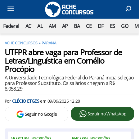
Federal
AC
AL
AM
AP
BA
CE
DF
ES
GO
M
ACHE CONCURSOS
PARANÁ
UTFPR abre vaga para Professor de
Letras/Linguística em Cornélio
Procópio
A Universidade Tecnológica Federal do Paraná inicia seleção
para Professor Substituto. Os salários chegam a R$
8.058,29.
Por
CLÉCIO ETGES
em
09/09/2025 12:28
Seguir no WhatsApp
Seguir no Google
ABERTURA INSCRIÇÕES
ENCERRA INSCRIÇÕES