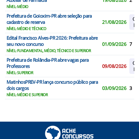
Auxiliar de Farmácia
19/08/2026
2
NÍVEL: MÉDIO
Prefeitura de Goioxim-PR abre seleção para
Cad
cadastro de reserva
21/08/2026
Re
NÍVEL: MÉDIO E TÉCNICO
Edital Francisco Alves-PR 2026: Prefeitura abre
seu novo concurso
01/09/2026
7
NÍVEL: FUNDAMENTAL, MÉDIO, TÉCNICO E SUPERIOR
Prefeitura de Rolândia-PR abre vagas para
Cad
Professores
09/08/2026
Re
NÍVEL: SUPERIOR
MatinhosPREV-PR lança concurso público para
dois cargos
03/09/2026
3
NÍVEL: MÉDIO E SUPERIOR