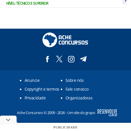
Res
NÍVEL: TÉCNICO E SUPERIOR
Anuncie
Sobre nós
Copyright e termos
Fale conosco
Privacidade
Organizadoras
Ache Concursos © 2009 - 2026 - Um site do grupo
PUBLICIDADE