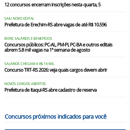
12 concursos encerram inscrições nesta quarta, 5
Eldorado do Sul/RS
SAIU NOVO EDITAL
Estância Velha/RS
Prefeitura de Erechim-RS abre vagas de até R$ 10.596
Esteio/RS
BONS SALÁRIOS E BENEFÍCIOS
General Câmara/RS
Concursos públicos: PC-AL, PM-PI, PC-BA e outros editais
abrem 5.8 mil vagas na 1ª semana de agosto
Glorinha/RS
SALÁRIOS CHEGAM A R$ 16 MIL
Gravataí/RS
Concurso TRT-RS 2026: veja quais cargos devem abrir
Guaíba/RS
NOVOS CARGOS ABERTOS
Harmonia/RS
Prefeitura de Itaqui-RS abre cadastro de reserva
Ivoti/RS
Lindolfo Collor/RS
Concursos próximos indicados para você