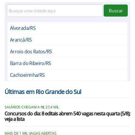
Buscar
Alvorada/RS
Araricá/RS
Arroio dos Ratos/RS
Barra do Ribeiro/RS
Cachoeirinha/RS
Campo Bom/RS
Últimas em Rio Grande do Sul
Canoas/RS
SALÁRIOS CHEGAM A R$ 27,4 MIL
Capela de Santana/RS
Concursos do dia: 8 editais abrem 540 vagas nesta quarta (5/8);
veja a lista
Charqueadas/RS
Dois Irmãos/RS
MAIS DE 1 MIL VAGAS ABERTAS