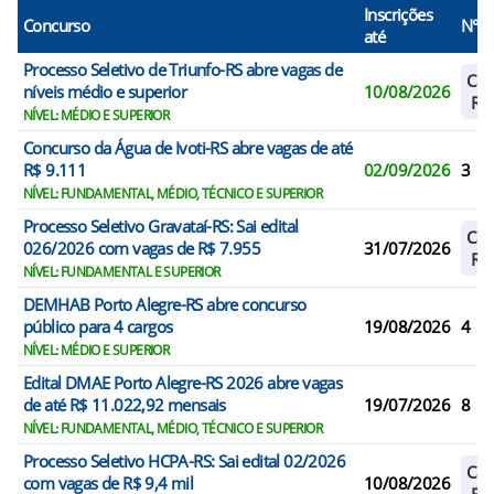
Inscrições
Concurso
N° V
até
Processo Seletivo de Triunfo-RS abre vagas de
Cad
níveis médio e superior
10/08/2026
Res
NÍVEL: MÉDIO E SUPERIOR
Concurso da Água de Ivoti-RS abre vagas de até
R$ 9.111
02/09/2026
3
NÍVEL: FUNDAMENTAL, MÉDIO, TÉCNICO E SUPERIOR
Processo Seletivo Gravataí-RS: Sai edital
Cad
026/2026 com vagas de R$ 7.955
31/07/2026
Res
NÍVEL: FUNDAMENTAL E SUPERIOR
DEMHAB Porto Alegre-RS abre concurso
público para 4 cargos
19/08/2026
4
NÍVEL: MÉDIO E SUPERIOR
Edital DMAE Porto Alegre-RS 2026 abre vagas
de até R$ 11.022,92 mensais
19/07/2026
8
NÍVEL: FUNDAMENTAL, MÉDIO, TÉCNICO E SUPERIOR
Processo Seletivo HCPA-RS: Sai edital 02/2026
Cad
com vagas de R$ 9,4 mil
10/08/2026