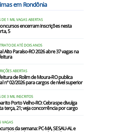
timas em Rondônia
 DE 1 MIL VAGAS ABERTAS
concursos encerram inscrições nesta
rta, 5
TRATO DE ATÉ DOIS ANOS
tal Alto Paraíso-RO 2026 abre 37 vagas na
feitura
CRIÇÕES ABERTAS
feitura de Rolim de Moura-RO publica
tal nº 02/2026 para cargos de nível superior
 DE 3 MIL INSCRITOS
arito Porto Velho-RO: Cebraspe divulga
ta terça, 21; veja concorrência por cargo
5 VAGAS
cursos da semana: PC-MA, SESAU-AL e