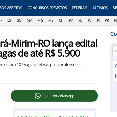
SOS ABERTOS
CONCURSOS PREVISTOS
FEDERAIS
ÚLTIMOS
S
DF
ES
GO
MA
MG
MS
MT
PA
PB
PE
PI
PR
R
Co
rá-Mirim-RO lança edital
gas de até R$ 5.900
rso com 107 vagas efetivas para professores.
Seguir no WhatsApp
ABERTURA INSCRIÇÕES
ENCERRA INSCRIÇÕES