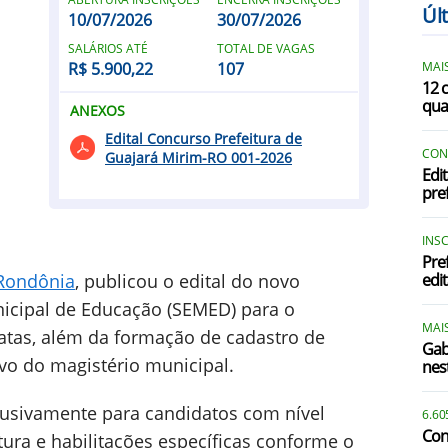
Úl
10/07/2026
30/07/2026
SALÁRIOS ATÉ
TOTAL DE VAGAS
R$ 5.900,22
107
MAIS
12 
qua
ANEXOS
Edital Concurso Prefeitura de
CON
Guajará Mirim-RO 001-2026
Edi
pre
INS
Pre
Rondônia
, publicou o edital do novo
edi
nicipal de Educação (SEMED) para o
MAIS
tas, além da formação de cadastro de
Gab
ivo do magistério municipal.
nes
lusivamente para candidatos com nível
6.60
Con
tura e habilitações específicas conforme o