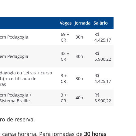
Vagas
Jornada
Salário
69 +
R$
a em Pedagogia
30h
CR
4.425,17
32 +
R$
a em Pedagogia
40h
CR
5.900,22
dagogia ou Letras + curso
3 +
R$
h) + certificado de
30h
CR
4.425,17
ras
 em Pedagogia +
3 +
R$
40h
Sistema Braille
CR
5.900,22
ro de reserva.
carga horária. Para jornadas de
30 horas