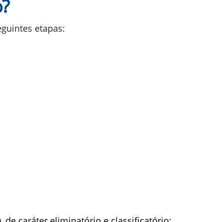
o?
guintes etapas:
de caráter eliminatório e classificatório;