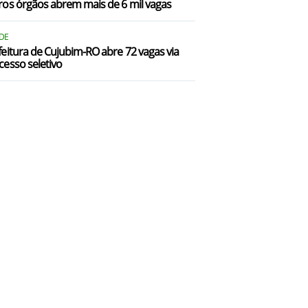
ros órgãos abrem mais de 6 mil vagas
DE
feitura de Cujubim-RO abre 72 vagas via
cesso seletivo