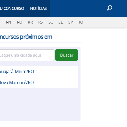
EU CONCURSO
NOTÍCIAS
J
RN
RO
RR
RS
SC
SE
SP
TO
ncursos próximos em
Buscar
Guajará-Mirim/RO
Nova Mamoré/RO