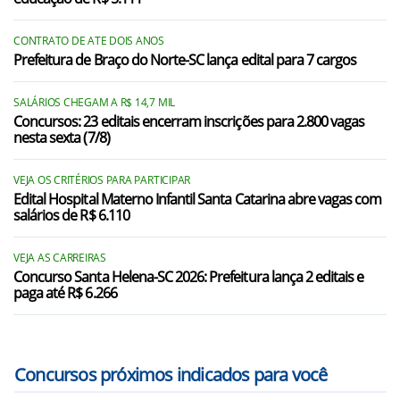
Catanduvas/SC
CONTRATO DE ATE DOIS ANOS
Prefeitura de Braço do Norte-SC lança edital para 7 cargos
Celso Ramos/SC
Cerro Negro/SC
SALÁRIOS CHEGAM A R$ 14,7 MIL
Concursos: 23 editais encerram inscrições para 2.800 vagas
nesta sexta (7/8)
Erval Velho/SC
Fraiburgo/SC
VEJA OS CRITÉRIOS PARA PARTICIPAR
Edital Hospital Materno Infantil Santa Catarina abre vagas com
Frei Rogério/SC
salários de R$ 6.110
Herval d`Oeste/SC
VEJA AS CARREIRAS
Concurso Santa Helena-SC 2026: Prefeitura lança 2 editais e
Ibiam/SC
paga até R$ 6.266
Ibicaré/SC
Concursos próximos indicados para você