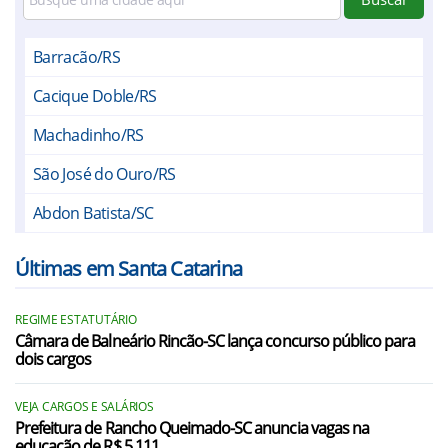
Barracão/RS
Cacique Doble/RS
Machadinho/RS
São José do Ouro/RS
Abdon Batista/SC
Água Doce/SC
Últimas em Santa Catarina
Anita Garibaldi/SC
REGIME ESTATUTÁRIO
Arroio Trinta/SC
Câmara de Balneário Rincão-SC lança concurso público para
dois cargos
Brunópolis/SC
Campos Novos/SC
VEJA CARGOS E SALÁRIOS
Prefeitura de Rancho Queimado-SC anuncia vagas na
educação de R$ 5.111
Capinzal/SC