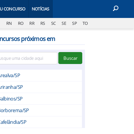
EU CONCURSO
NOTÍCIAS
J
RN
RO
RR
RS
SC
SE
SP
TO
ncursos próximos em
Buscar
realva/SP
riranha/SP
albinos/SP
Borborema/SP
afelândia/SP
Cândido Rodrigues/SP