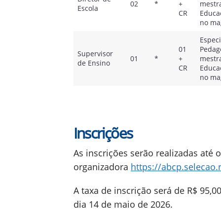
02
*
+
mestr
Escola
CR
Educaç
no mag
Especi
01
Pedago
Supervisor
01
*
+
mestr
de Ensino
CR
Educaç
no mag
Inscrições
As inscrições serão realizadas até 
organizadora
https://abcp.selecao
A taxa de inscrição será de R$ 95,0
dia 14 de maio de 2026.