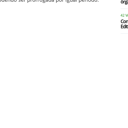
órg
P
42 
Con
Edit
P