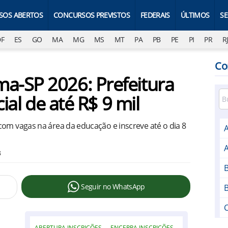
SOS ABERTOS
CONCURSOS PREVISTOS
FEDERAIS
ÚLTIMOS
S
DF
ES
GO
MA
MG
MS
MT
PA
PB
PE
PI
PR
R
Co
a-SP 2026: Prefeitura
cial de até R$ 9 mil
com vagas na área da educação e inscreve até o dia 8
A
A
3
B
Seguir no WhatsApp
C
ABERTURA INSCRIÇÕES
ENCERRA INSCRIÇÕES