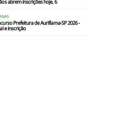
ãos abrem inscrições hoje, 6
aulo de Faria/SP
VAGAS
Pindorama/SP
curso Prefeitura de Auriflama-SP 2026 -
al e inscrição
irajuí/SP