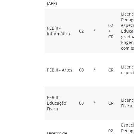
(AEE)
Licenc
Pedago
02
especi
PEB II -
02
*
+
Educac
Informática
CR
gradu
Engen
com es
Licenc
PEB II - Artes
00
*
CR
especí
PEB II -
Licen
Educação
00
*
CR
Física
Física
Especi
02
Pedago
Diretor de