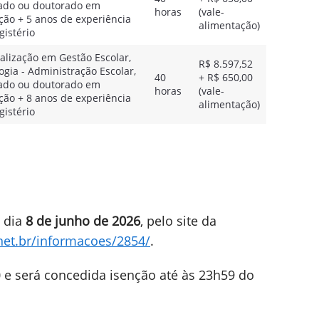
ado ou doutorado em
horas
(vale-
ão + 5 anos de experiência
alimentação)
istério
alização em Gestão Escolar,
R$ 8.597,52
gia - Administração Escolar,
40
+ R$ 650,00
ado ou doutorado em
horas
(vale-
ão + 8 anos de experiência
alimentação)
istério
o dia
8 de junho de 2026
, pelo site da
.net.br/informacoes/2854/
.
0 e será concedida isenção até às 23h59 do