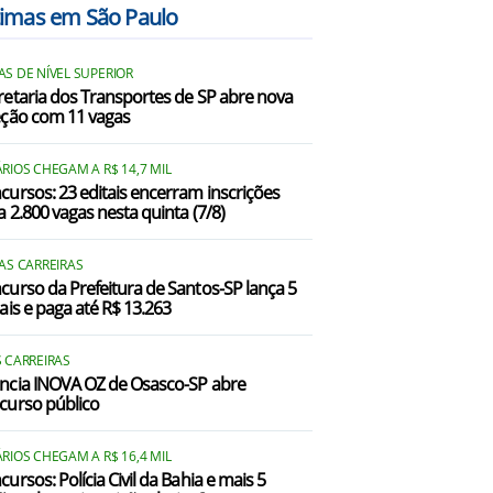
timas em São Paulo
Catanduva/SP
S DE NÍVEL SUPERIOR
lisiário/SP
retaria dos Transportes de SP abre nova
eção com 11 vagas
Fernando Prestes/SP
acanga/SP
RIOS CHEGAM A R$ 14,7 MIL
cursos: 23 editais encerram inscrições
a 2.800 vagas nesta quinta (7/8)
bitinga/SP
tajobi/SP
AS CARREIRAS
curso da Prefeitura de Santos-SP lança 5
taju/SP
tais e paga até R$ 13.263
tápolis/SP
 CARREIRAS
ncia INOVA OZ de Osasco-SP abre
Marapoama/SP
curso público
Nova Europa/SP
RIOS CHEGAM A R$ 16,4 MIL
Novo Horizonte/SP
ursos: Polícia Civil da Bahia e mais 5