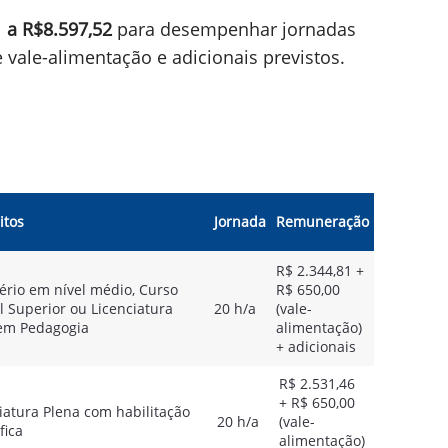
1 a R$8.597,52
para desempenhar jornadas
 vale-alimentação e adicionais previstos.
itos
Jornada
Remuneração
R$ 2.344,81 +
ério em nível médio, Curso
R$ 650,00
 Superior ou Licenciatura
20 h/a
(vale-
em Pedagogia
alimentação)
+ adicionais
R$ 2.531,46
+ R$ 650,00
iatura Plena com habilitação
20 h/a
(vale-
fica
alimentação)