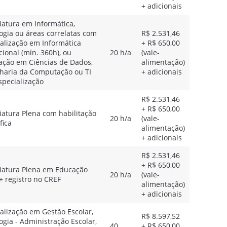
+ adicionais
iatura em Informática,
gia ou áreas correlatas com
R$ 2.531,46
alização em Informática
+ R$ 650,00
ional (mín. 360h), ou
20 h/a
(vale-
ação em Ciências de Dados,
alimentação)
haria da Computação ou TI
+ adicionais
pecialização
R$ 2.531,46
+ R$ 650,00
iatura Plena com habilitação
20 h/a
(vale-
fica
alimentação)
+ adicionais
R$ 2.531,46
+ R$ 650,00
ciatura Plena em Educação
20 h/a
(vale-
 + registro no CREF
alimentação)
+ adicionais
alização em Gestão Escolar,
R$ 8.597,52
gia - Administração Escolar,
40
+ R$ 650,00