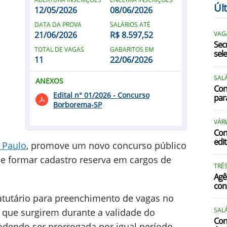
Úl
12/05/2026
08/06/2026
DATA DA PROVA
SALÁRIOS ATÉ
21/06/2026
R$ 8.597,52
VAGA
E
Sec
TOTAL DE VAGAS
GABARITOS EM
sel
11
22/06/2026
I
SALÁ
ANEXOS
Con
Edital n° 01/2026 - Concurso
par
I
Borborema-SP
I
VÁRI
Con
I
edi
 Paulo
, promove um novo concurso público
I
 e formar cadastro reserva em cargos de
TRÊS
Agê
con
tatutário para preenchimento de vagas no
SALÁ
 que surgirem durante a validade do
Conc
odendo ser prorrogada por igual período.