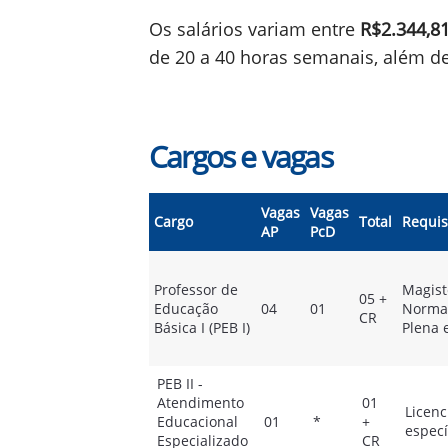
Os salários variam entre
R$2.344,8
de 20 a 40 horas semanais, além de
Cargos e vagas
Vagas
Vagas
Cargo
Total
Requis
AP
PcD
Professor de
Magist
05 +
Educação
04
01
Normal
CR
Básica I (PEB I)
Plena 
PEB II -
Atendimento
01
Licenc
Educacional
01
*
+
especí
Especializado
CR