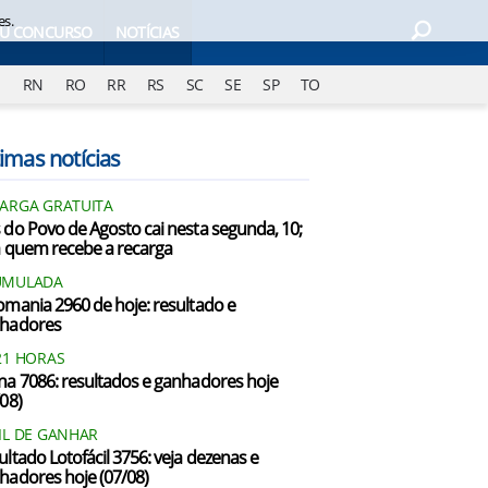
es.
EU CONCURSO
NOTÍCIAS
J
RN
RO
RR
RS
SC
SE
SP
TO
imas notícias
ARGA GRATUITA
 do Povo de Agosto cai nesta segunda, 10;
a quem recebe a recarga
UMULADA
omania 2960 de hoje: resultado e
hadores
21 HORAS
na 7086: resultados e ganhadores hoje
/08)
IL DE GANHAR
ultado Lotofácil 3756: veja dezenas e
hadores hoje (07/08)