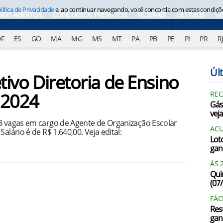
lítica de Privacidade
e, ao continuar navegando, você concorda com estas condiçõ
SOS ABERTOS
CONCURSOS PREVISTOS
FEDERAIS
ÚLTIMOS
S
DF
ES
GO
MA
MG
MS
MT
PA
PB
PE
PI
PR
R
Últ
tivo Diretoria de Ensino
 2024
REC
Gás
vej
58 vagas em cargo de Agente de Organização Escolar
AC
alário é de R$ 1.640,00. Veja edital:
Lot
gan
ÀS 
Qui
(07
FÁC
Res
gan