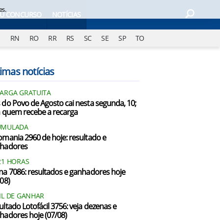
es.
EU CONCURSO
NOTÍCIAS
J
RN
RO
RR
RS
SC
SE
SP
TO
imas notícias
ARGA GRATUITA
 do Povo de Agosto cai nesta segunda, 10;
a quem recebe a recarga
UMULADA
omania 2960 de hoje: resultado e
hadores
21 HORAS
na 7086: resultados e ganhadores hoje
/08)
IL DE GANHAR
ultado Lotofácil 3756: veja dezenas e
hadores hoje (07/08)