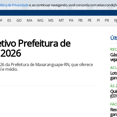
lítica de Privacidade
e, ao continuar navegando, você concorda com estas condiçõ
SOS ABERTOS
CONCURSOS PREVISTOS
FEDERAIS
ÚLTIMOS
S
DF
ES
GO
MA
MG
MS
MT
PA
PB
PE
PI
PR
R
Últ
tivo Prefeitura de
 2026
REC
Gás
vej
2026 da Prefeitura de Maxaranguape-RN, que oferece
AC
l e médio.
Lot
gan
ÀS 
Qui
(07
FÁC
Res
gan