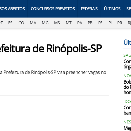
SOS ABERTOS
CONCURSOS PREVISTOS
FEDERAIS
ÚLTIMOS
S
DF
ES
GO
MA
MG
MS
MT
PA
PB
PE
PI
PR
R
Últ
feitura de Rinópolis-SP
SAL
Conc
órg
a Prefeitura de Rinópolis-SP visa preencher vagas no
NOV
Bol
do 
ho
IDC
Con
ban
NES
Meg