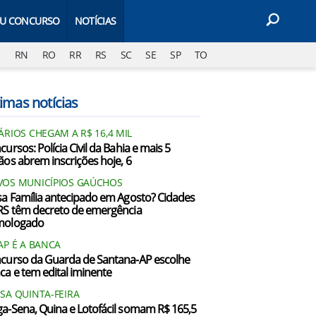
EU CONCURSO
NOTÍCIAS
J
RN
RO
RR
RS
SC
SE
SP
TO
imas notícias
ÁRIOS CHEGAM A R$ 16,4 MIL
ursos: Polícia Civil da Bahia e mais 5
ãos abrem inscrições hoje, 6
OS MUNICÍPIOS GAÚCHOS
sa Família antecipado em Agosto? Cidades
RS têm decreto de emergência
mologado
AP É A BANCA
curso da Guarda de Santana-AP escolhe
ca e tem edital iminente
SA QUINTA-FEIRA
a-Sena, Quina e Lotofácil somam R$ 165,5