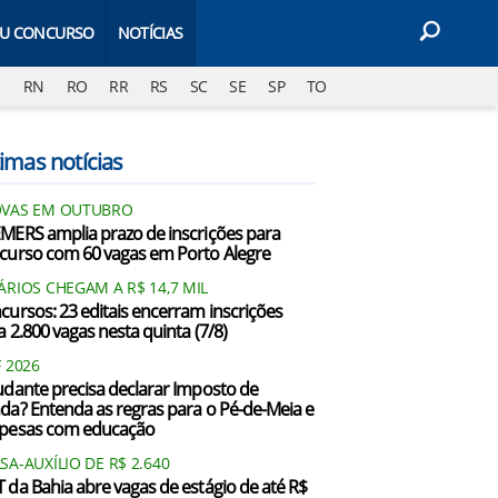
EU CONCURSO
NOTÍCIAS
J
RN
RO
RR
RS
SC
SE
SP
TO
imas notícias
VAS EM OUTUBRO
MERS amplia prazo de inscrições para
curso com 60 vagas em Porto Alegre
ÁRIOS CHEGAM A R$ 14,7 MIL
cursos: 23 editais encerram inscrições
a 2.800 vagas nesta quinta (7/8)
F 2026
udante precisa declarar Imposto de
da? Entenda as regras para o Pé-de-Meia e
pesas com educação
SA-AUXÍLIO DE R$ 2.640
 da Bahia abre vagas de estágio de até R$