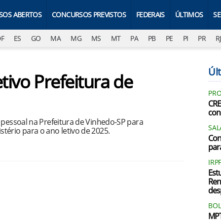
SOS ABERTOS
CONCURSOS PREVISTOS
FEDERAIS
ÚLTIMOS
S
DF
ES
GO
MA
MG
MS
MT
PA
PB
PE
PI
PR
R
Últ
tivo Prefeitura de
PRO
CRE
con
 pessoal na Prefeitura de Vinhedo-SP para
SAL
tério para o ano letivo de 2025.
Con
par
IRP
Est
Ren
des
BOL
MPT