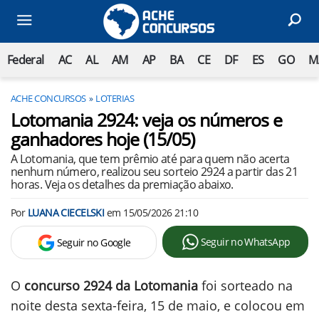
Federal
AC
AL
AM
AP
BA
CE
DF
ES
GO
M
ACHE CONCURSOS
LOTERIAS
Lotomania 2924: veja os números e
ganhadores hoje (15/05)
A Lotomania, que tem prêmio até para quem não acerta
nenhum número, realizou seu sorteio 2924 a partir das 21
horas. Veja os detalhes da premiação abaixo.
Por
LUANA CIECELSKI
em
15/05/2026 21:10
Seguir no WhatsApp
Seguir no Google
O
concurso 2924 da Lotomania
foi sorteado na
noite desta sexta-feira, 15 de maio, e colocou em