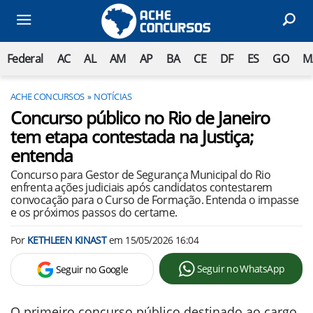
Federal
AC
AL
AM
AP
BA
CE
DF
ES
GO
M
ACHE CONCURSOS
NOTÍCIAS
Concurso público no Rio de Janeiro
tem etapa contestada na Justiça;
entenda
Concurso para Gestor de Segurança Municipal do Rio
enfrenta ações judiciais após candidatos contestarem
convocação para o Curso de Formação. Entenda o impasse
e os próximos passos do certame.
Por
KETHLEEN KINAST
em
15/05/2026 16:04
Seguir no WhatsApp
Seguir no Google
O primeiro concurso público destinado ao cargo