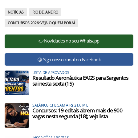
NOTÍCIAS
RIO DE JANEIRO
CONCURSOS 2026: VEJA O QUEM POR AÍ
👉Novidades no seu Whatsapp
😉 Siga nosso canal no Facebook
LISTA DE APROVADOS
Resultado Aeronáutica EAGS para Sargentos
sai nesta sexta (15)
SALÁRIOS CHEGAM A R$ 21,6 MIL
Concursos: 19 editais abrem mais de 900
vagas nesta segunda (18); veja lista
INSCRIÇÕES ABERTAS