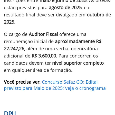
inscrições entre
maio e junho de 2025
. As provas
estão previstas para
agosto de 2025
, e o
resultado final deve ser divulgado em
outubro de
2025
.
O cargo de
Auditor Fiscal
oferece uma
remuneração inicial de
aproximadamente R$
27.247,26
, além de uma verba indenizatória
adicional de
R$ 3.600,00
. Para concorrer, os
candidatos devem ter
nível superior completo
em qualquer área de formação.
Você precisa ver:
Concurso Sefaz GO: Edital
previsto para Maio de 2025; veja o cronograma
DPU