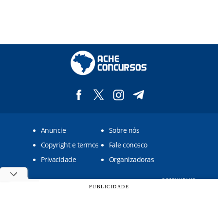
Anuncie
Sobre nós
Copyright e termos
Fale conosco
Privacidade
Organizadoras
Ache Concursos © 2009 - 2026 - Um site do grupo
PUBLICIDADE