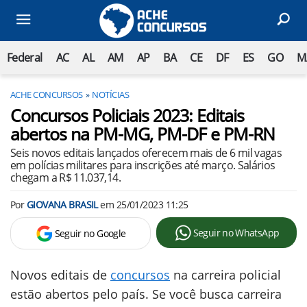
Federal
AC
AL
AM
AP
BA
CE
DF
ES
GO
M
ACHE CONCURSOS
NOTÍCIAS
Concursos Policiais 2023: Editais
abertos na PM-MG, PM-DF e PM-RN
Seis novos editais lançados oferecem mais de 6 mil vagas
em polícias militares para inscrições até março. Salários
chegam a R$ 11.037,14.
Por
GIOVANA BRASIL
em
25/01/2023 11:25
Seguir no WhatsApp
Seguir no Google
Novos editais de
concursos
na carreira policial
estão abertos pelo país. Se você busca carreira