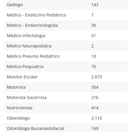
Geólogo
143
Médico - Endócrino Pediátrico
7
Médico - Endocrinologista
30
Médico Infectologia
51
Médico Neuropediatra
2
Médico Pneumo Pediátrico
10
Médico Psiquiatria
75
Monitor Escolar
2.073
Motorista
354
Motorista Socorrista
216
Nutricionista
414
Odontólogo
2.116
Odontólogo Bucomaxilofacial
169