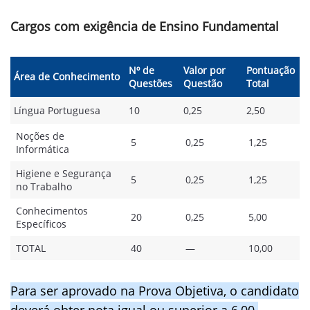
Cargos com exigência de Ensino Fundamental
Nº de
Valor por
Pontuação
Área de Conhecimento
Questões
Questão
Total
Língua Portuguesa
10
0,25
2,50
Noções de
5
0,25
1,25
Informática
Higiene e Segurança
5
0,25
1,25
no Trabalho
Conhecimentos
20
0,25
5,00
Específicos
TOTAL
40
—
10,00
Para ser aprovado na Prova Objetiva, o candidato