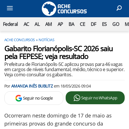
Federal
AC
AL
AM
AP
BA
CE
DF
ES
GO
M
ACHE CONCURSOS
NOTÍCIAS
Gabarito Florianópolis-SC 2026 saiu
pela FEPESE; veja resultado
Prefeitura de Florianópolis-SC aplicou provas para 46 vagas
em cargos de níveis fundamental, médio, técnico e superior.
Veja como consultar os gabaritos.
Por
AMANDA INÊS BUBLITZ
em
18/05/2026 09:04
Seguir no WhatsApp
Seguir no Google
Ocorreram neste domingo de 17 de maio as
primeiras provas do grande concurso da