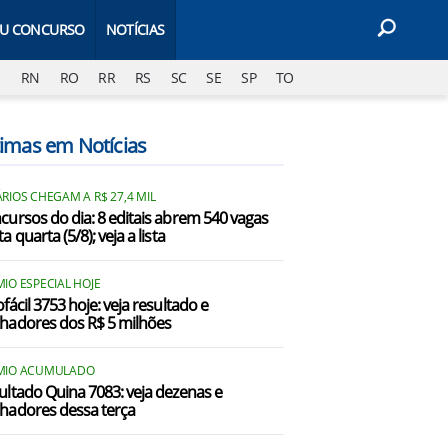
EU CONCURSO
NOTÍCIAS
J
RN
RO
RR
RS
SC
SE
SP
TO
timas em Notícias
RIOS CHEGAM A R$ 27,4 MIL
cursos do dia: 8 editais abrem 540 vagas
a quarta (5/8); veja a lista
IO ESPECIAL HOJE
fácil 3753 hoje: veja resultado e
hadores dos R$ 5 milhões
MIO ACUMULADO
ultado Quina 7083: veja dezenas e
hadores dessa terça