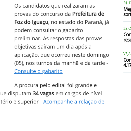
R$ 1
Os candidatos que realizaram as
Meg
provas do concurso da
Prefeitura de
sor
Foz do Iguaçu
, no estado do Paraná, já
32.6
podem consultar o gabarito
Con
preliminar. As respostas das provas
res
objetivas saíram um dia após a
aplicação, que ocorreu neste domingo
VEJ
Con
(05), nos turnos da manhã e da tarde -
4.1
Consulte o gabarito
A procura pelo edital foi grande e
 que disputam
34 vagas
em cargos de nível
tério e superior -
Acompanhe a relação de