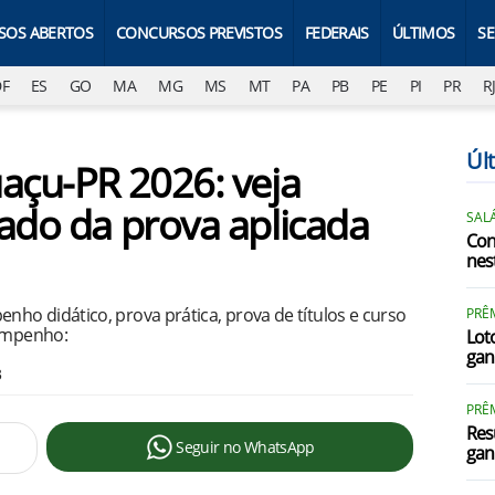
SOS ABERTOS
CONCURSOS PREVISTOS
FEDERAIS
ÚLTIMOS
S
DF
ES
GO
MA
MG
MS
MT
PA
PB
PE
PI
PR
R
Úl
uaçu-PR 2026: veja
tado da prova aplicada
SALÁ
Con
nest
ho didático, prova prática, prova de títulos e curso
PRÊM
sempenho:
Loto
gan
3
PRÊ
Res
Seguir no WhatsApp
gan