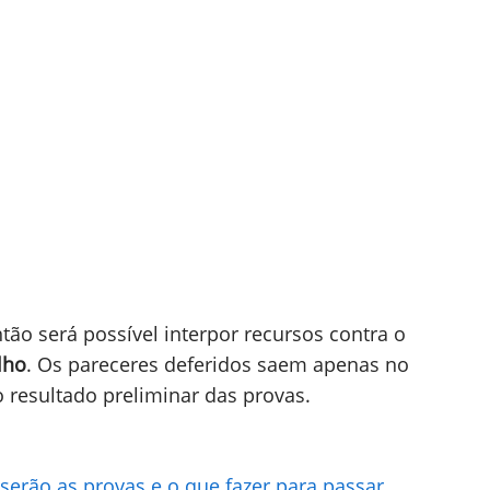
ão será possível interpor recursos contra o
lho
. Os pareceres deferidos saem apenas no
 resultado preliminar das provas.
erão as provas e o que fazer para passar