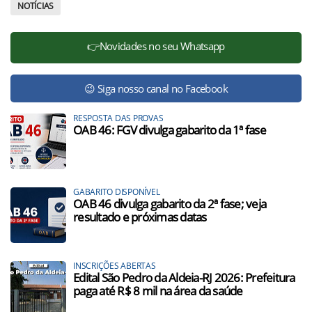
NOTÍCIAS
👉Novidades no seu Whatsapp
😉 Siga nosso canal no Facebook
RESPOSTA DAS PROVAS
OAB 46: FGV divulga gabarito da 1ª fase
GABARITO DISPONÍVEL
OAB 46 divulga gabarito da 2ª fase; veja
resultado e próximas datas
INSCRIÇÕES ABERTAS
Edital São Pedro da Aldeia-RJ 2026: Prefeitura
paga até R$ 8 mil na área da saúde