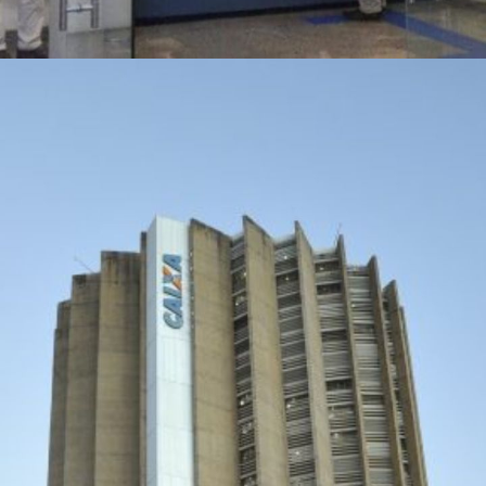
Opening
https://www.acheconcursos.com.br/noticias/concurso-caixa-deve-repetir-a-banca-organizadora-para-tecnico-bancario-90698?utm_source=smedia&utm_medium=web-storie&utm_campaign=90698