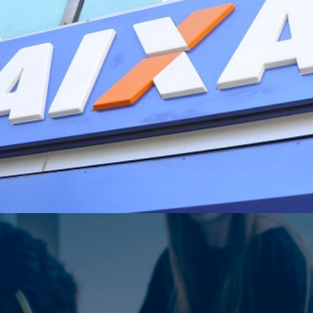
Opening
https://www.acheconcursos.com.br/noticias/concurso-caixa-deve-repetir-a-banca-organizadora-para-tecnico-bancario-90698?utm_source=smedia&utm_medium=web-storie&utm_campaign=90698