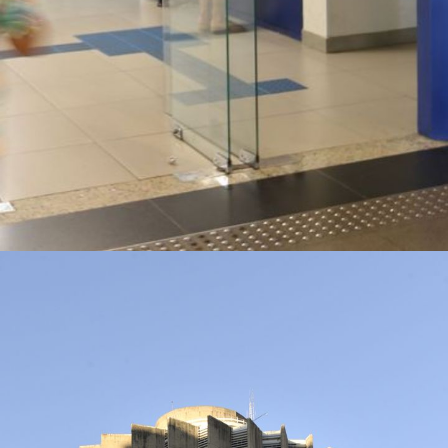
Opening
https://www.acheconcursos.com.br/noticias/concurso-caixa-deve-repetir-a-banca-organizadora-para-tecnico-bancario-90698?utm_source=smedia&utm_medium=web-storie&utm_campaign=90698