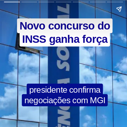
Novo concurso do
INSS ganha força
presidente confirma
negociações com MGI