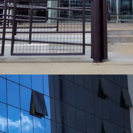
Opening
https://www.acheconcursos.com.br/noticias/novo-concurso-do-inss-ganha-forca-presidente-confirma-negociacoes-com-mgi-90513?utm_source=smedia&utm_medium=web-storie&utm_campaign=90513