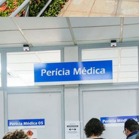
Opening
https://www.acheconcursos.com.br/noticias/novo-concurso-do-inss-ganha-forca-presidente-confirma-negociacoes-com-mgi-90513?utm_source=smedia&utm_medium=web-storie&utm_campaign=90513