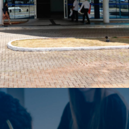
Opening
https://www.acheconcursos.com.br/noticias/novo-concurso-do-inss-ganha-forca-presidente-confirma-negociacoes-com-mgi-90513?utm_source=smedia&utm_medium=web-storie&utm_campaign=90513