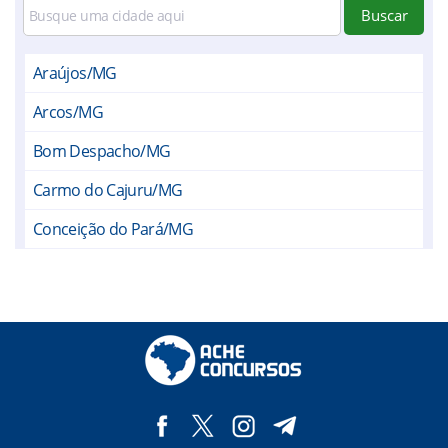
Buscar
Araújos/MG
Arcos/MG
Bom Despacho/MG
Carmo do Cajuru/MG
Conceição do Pará/MG
Divinópolis/MG
Igaratinga/MG
Itapecerica/MG
Lagoa da Prata/MG
Leandro Ferreira/MG