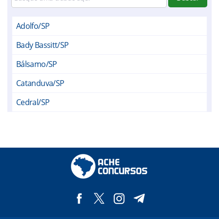
Adolfo/SP
Bady Bassitt/SP
Bálsamo/SP
Catanduva/SP
Cedral/SP
Cosmorama/SP
Elisiário/SP
Guapiaçu/SP
Ibirá/SP
Ipiguá/SP
Itajobi/SP