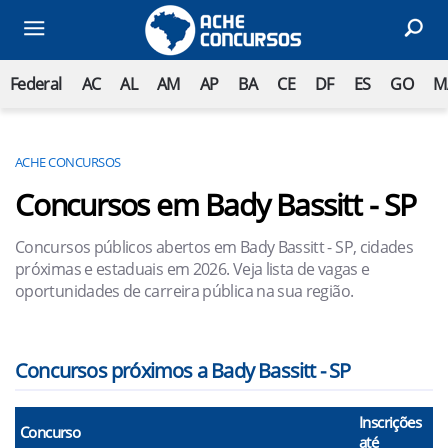
Federal
AC
AL
AM
AP
BA
CE
DF
ES
GO
M
ACHE CONCURSOS
Concursos em Bady Bassitt - SP
Concursos públicos abertos em Bady Bassitt - SP, cidades
próximas e estaduais em 2026. Veja lista de vagas e
oportunidades de carreira pública na sua região.
Concursos próximos a Bady Bassitt - SP
Inscrições
Concurso
até