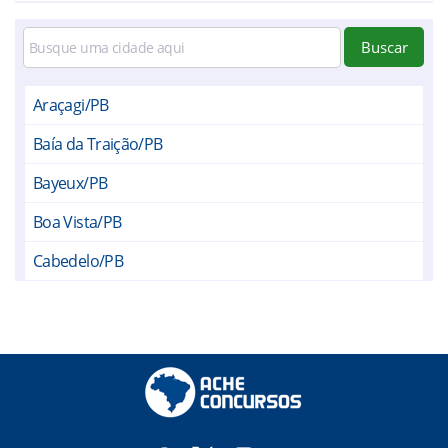
Buscar
Araçagi/PB
Baía da Traição/PB
Bayeux/PB
Boa Vista/PB
Cabedelo/PB
Caiçara/PB
Capim/PB
Cruz do Espírito Santo/PB
Cuité de Mamanguape/PB