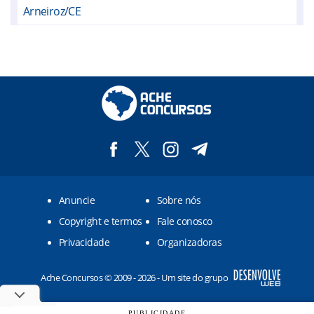
Arneiroz/CE
Assaré/CE
Baixio/CE
Campos Sales/CE
Ipueiras/CE
Potengi/CE
Saboeiro/CE
Anuncie
Sobre nós
Tarrafas/CE
Copyright e termos
Fale conosco
Pio IX/PI
Privacidade
Organizadoras
Ache Concursos © 2009 - 2026 - Um site do grupo
PUBLICIDADE