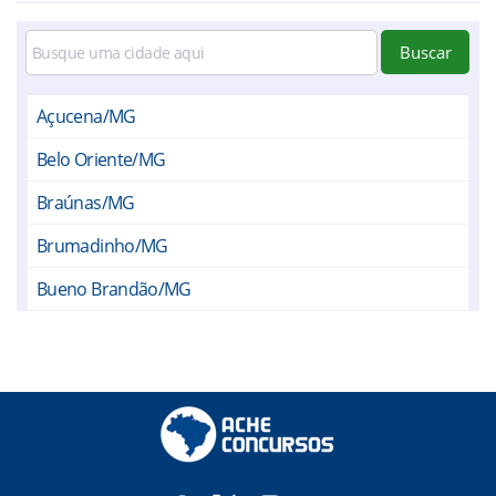
Buscar
Açucena/MG
Belo Oriente/MG
Braúnas/MG
Brumadinho/MG
Bueno Brandão/MG
Buenópolis/MG
Coronel Fabriciano/MG
Divinolândia de Minas/MG
Dom Joaquim/MG