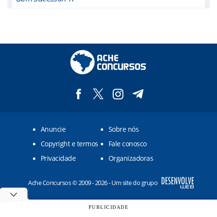
Borrazópolis/PR
Califórnia/PR
Cambé/PR
Cambira/PR
Cruzmaltina/PR
Faxinal/PR
Anuncie
Sobre nós
Fênix/PR
Copyright e termos
Fale conosco
Floresta/PR
Privacidade
Organizadoras
Grandes Rios/PR
Ache Concursos © 2009 - 2026 - Um site do grupo
Iguaraçu/PR
Itambé/PR
PUBLICIDADE