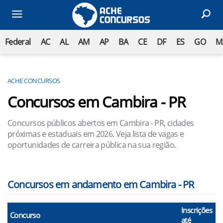
Federal
AC
AL
AM
AP
BA
CE
DF
ES
GO
M
ACHE CONCURSOS
Concursos em Cambira - PR
Concursos públicos abertos em Cambira - PR, cidades
próximas e estaduais em 2026. Veja lista de vagas e
oportunidades de carreira pública na sua região.
Concursos em andamento em Cambira - PR
Inscrições
Concurso
até