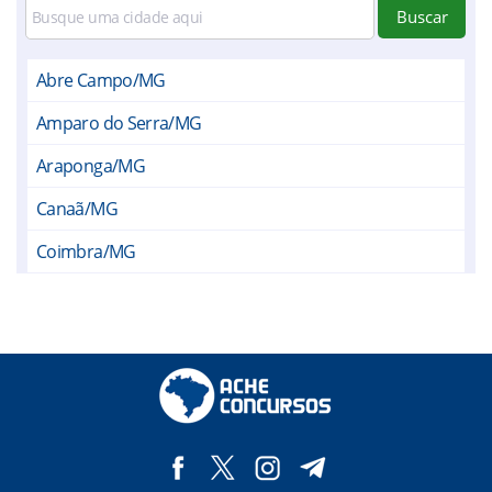
Buscar
Abre Campo/MG
Amparo do Serra/MG
Araponga/MG
Canaã/MG
Coimbra/MG
Divinésia/MG
Divino/MG
Ervália/MG
Fervedouro/MG
Guaraciaba/MG