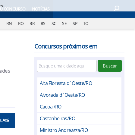
es.
EU CONCURSO
NOTÍCIAS
J
RN
RO
RR
RS
SC
SE
SP
TO
Concursos próximos em
Buscar
dades
Alta Floresta d`Oeste/RO
Alvorada d`Oeste/RO
Cacoal/RO
Castanheiras/RO
s Até
Ministro Andreazza/RO