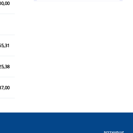
00,00
Nova Brasilândia d`Oeste/RO
Novo Horizonte do Oeste/RO
Presidente Médici/RO
Rolim de Moura/RO
65,31
Santa Luzia d`Oeste/RO
Urupá/RO
25,38
87,00