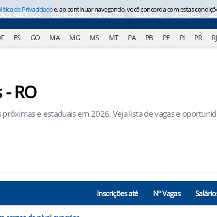
lítica de Privacidade
e, ao continuar navegando, você concorda com estas condiçõ
SOS ABERTOS
CONCURSOS PREVISTOS
FEDERAIS
ÚLTIMOS
S
DF
ES
GO
MA
MG
MS
MT
PA
PB
PE
PI
PR
R
 - RO
 próximas e estaduais em 2026. Veja lista de vagas e oportuni
Inscrições até
N° Vagas
Salário