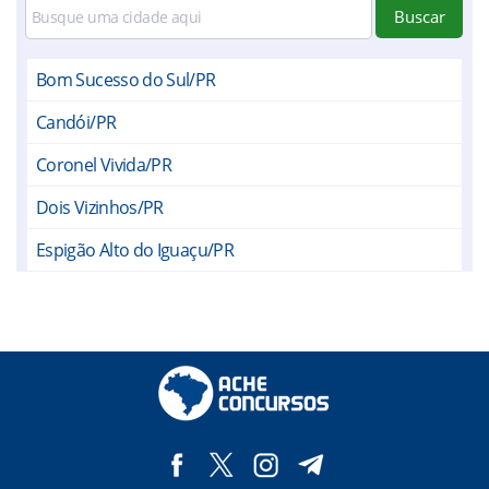
Buscar
Bom Sucesso do Sul/PR
Candói/PR
Coronel Vivida/PR
Dois Vizinhos/PR
Espigão Alto do Iguaçu/PR
Foz do Jordão/PR
Francisco Beltrão/PR
Honório Serpa/PR
Itapejara d`Oeste/PR
Laranjeiras do Sul/PR