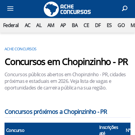
Federal
AC
AL
AM
AP
BA
CE
DF
ES
GO
M
ACHE CONCURSOS
Concursos em Chopinzinho - PR
Concursos públicos abertos em Chopinzinho - PR, cidades
próximas e estaduais em 2026. Veja lista de vagas e
oportunidades de carreira pública na sua região.
Concursos próximos a Chopinzinho - PR
Inscrições
Concurso
N° V
até