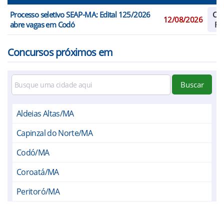
Processo seletivo SEAP-MA: Edital 125/2026
Cad
12/08/2026
abre vagas em Codó
Re
Concursos próximos em
Buscar
Aldeias Altas/MA
Capinzal do Norte/MA
Codó/MA
Coroatá/MA
Peritoró/MA
Timbiras/MA