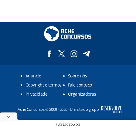
Jacuípe/AL
Japaratinga/AL
Joaquim Gomes/AL
Jundiá/AL
Maragogi/AL
Matriz de Camaragibe/AL
Anuncie
Sobre nós
Messias/AL
Copyright e termos
Fale conosco
Murici/AL
Privacidade
Organizadoras
Passo de Camaragibe/AL
Ache Concursos © 2009 - 2026 - Um site do grupo
Porto Calvo/AL
Porto de Pedras/AL
PUBLICIDADE