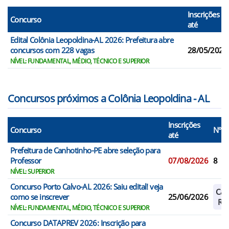
Inscrições
Concurso
até
Edital Colônia Leopoldina-AL 2026: Prefeitura abre
concursos com 228 vagas
28/05/2026
NÍVEL: FUNDAMENTAL, MÉDIO, TÉCNICO E SUPERIOR
Concursos próximos a Colônia Leopoldina - AL
Inscrições
Concurso
N° V
até
Prefeitura de Canhotinho-PE abre seleção para
Professor
07/08/2026
8
NÍVEL: SUPERIOR
Concurso Porto Calvo-AL 2026: Saiu edital! veja
Cad
como se inscrever
25/06/2026
Res
NÍVEL: FUNDAMENTAL, MÉDIO, TÉCNICO E SUPERIOR
Concurso DATAPREV 2026: Inscrição para