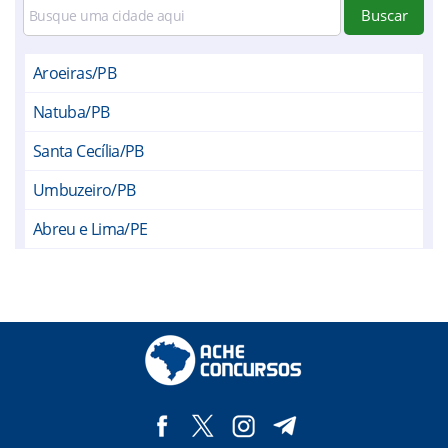
Buscar
Aroeiras/PB
Natuba/PB
Santa Cecília/PB
Umbuzeiro/PB
Abreu e Lima/PE
Aliança/PE
Amaraji/PE
Araçoiaba/PE
Bezerros/PE
Bom Jardim/PE