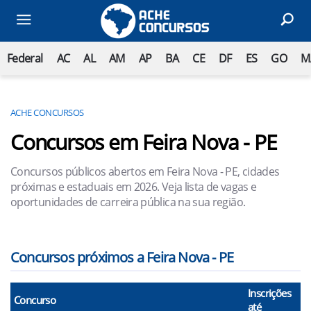
Federal
AC
AL
AM
AP
BA
CE
DF
ES
GO
M
ACHE CONCURSOS
Concursos em Feira Nova - PE
Concursos públicos abertos em Feira Nova - PE, cidades
próximas e estaduais em 2026. Veja lista de vagas e
oportunidades de carreira pública na sua região.
Concursos próximos a Feira Nova - PE
Inscrições
Concurso
até