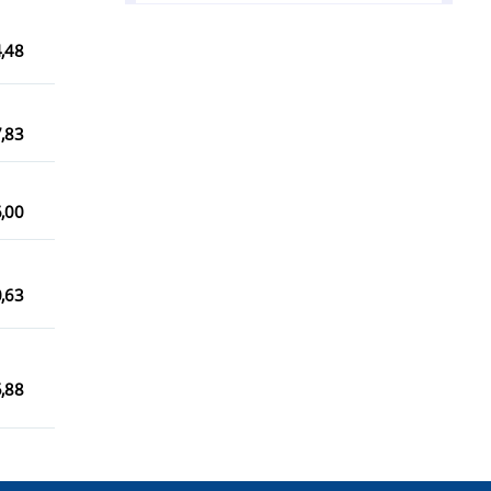
Guaranésia/MG
,48
Guaxupé/MG
Itamogi/MG
,83
Jacuí/MG
Juruaia/MG
,00
Monte Santo de Minas/MG
Muzambinho/MG
,63
Nova Resende/MG
Poços de Caldas/MG
,88
São Pedro da União/MG
São Sebastião do Paraíso/MG