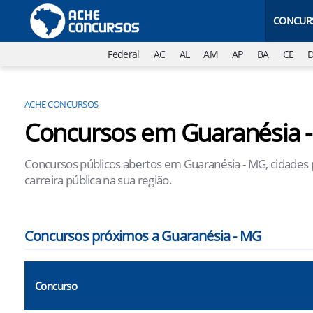
CONCUR
Federal
AC
AL
AM
AP
BA
CE
ACHE CONCURSOS
Concursos em Guaranésia 
Concursos públicos abertos em Guaranésia - MG, cidades 
carreira pública na sua região.
Concursos próximos a Guaranésia - MG
Concurso