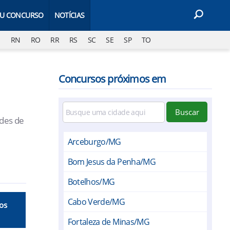
EU CONCURSO
NOTÍCIAS
J
RN
RO
RR
RS
SC
SE
SP
TO
Concursos próximos em
Buscar
ades de
Arceburgo/MG
Bom Jesus da Penha/MG
Botelhos/MG
Cabo Verde/MG
ios
Fortaleza de Minas/MG