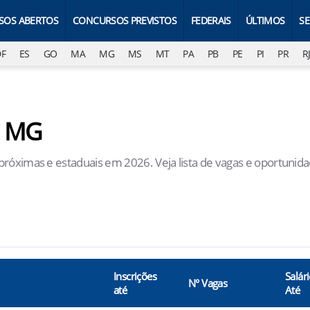
SOS ABERTOS
CONCURSOS PREVISTOS
FEDERAIS
ÚLTIMOS
S
DF
ES
GO
MA
MG
MS
MT
PA
PB
PE
PI
PR
R
- MG
próximas e estaduais em 2026. Veja lista de vagas e oportunid
Inscrições
Salár
N° Vagas
até
Até