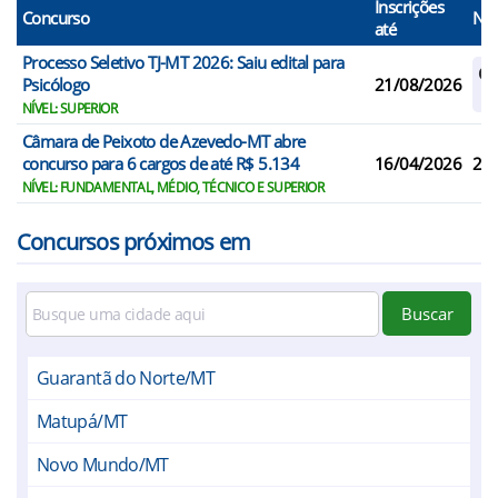
Inscrições
Concurso
N° 
até
Processo Seletivo TJ-MT 2026: Saiu edital para
Ca
Psicólogo
21/08/2026
Re
NÍVEL: SUPERIOR
Câmara de Peixoto de Azevedo-MT abre
concurso para 6 cargos de até R$ 5.134
16/04/2026
2
NÍVEL: FUNDAMENTAL, MÉDIO, TÉCNICO E SUPERIOR
Concursos próximos em
Buscar
Guarantã do Norte/MT
Matupá/MT
Novo Mundo/MT