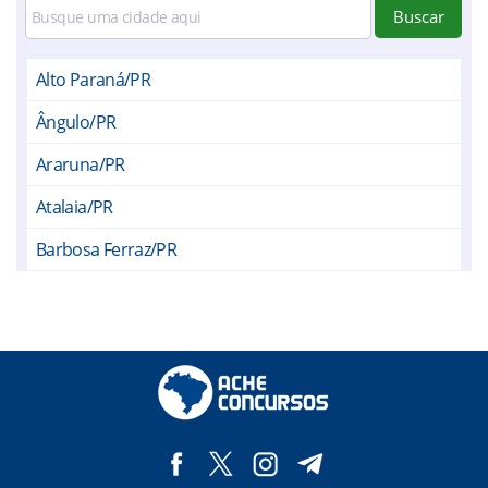
Buscar
Alto Paraná/PR
Ângulo/PR
Araruna/PR
Atalaia/PR
Barbosa Ferraz/PR
Bom Sucesso/PR
Campo Mourão/PR
Cianorte/PR
Corumbataí do Sul/PR
Doutor Camargo/PR