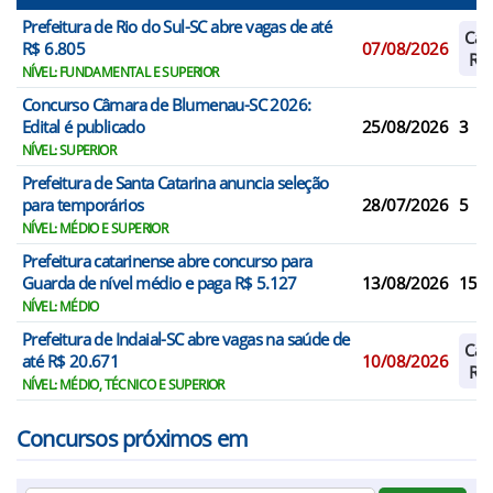
Prefeitura de Rio do Sul-SC abre vagas de até
Cad
R$ 6.805
07/08/2026
Res
NÍVEL: FUNDAMENTAL E SUPERIOR
Concurso Câmara de Blumenau-SC 2026:
Edital é publicado
25/08/2026
3
NÍVEL: SUPERIOR
Prefeitura de Santa Catarina anuncia seleção
para temporários
28/07/2026
5
NÍVEL: MÉDIO E SUPERIOR
Prefeitura catarinense abre concurso para
Guarda de nível médio e paga R$ 5.127
13/08/2026
15
NÍVEL: MÉDIO
Prefeitura de Indaial-SC abre vagas na saúde de
Cad
até R$ 20.671
10/08/2026
Res
NÍVEL: MÉDIO, TÉCNICO E SUPERIOR
Concursos próximos em