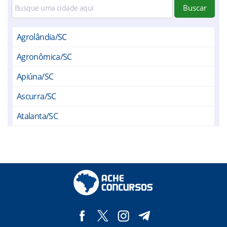
Buscar
Agrolândia/SC
Agronômica/SC
Apiúna/SC
Ascurra/SC
Atalanta/SC
Aurora/SC
Benedito Novo/SC
Blumenau/SC
Braço do Trombudo/SC
Dona Emma/SC