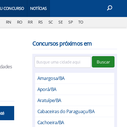
EU CONCURSO
NOTÍCIAS
J
RN
RO
RR
RS
SC
SE
SP
TO
Concursos próximos em
Buscar
idades
Amargosa/BA
Aporá/BA
Aratuípe/BA
Cabaceiras do Paraguaçu/BA
Até
Cachoeira/BA