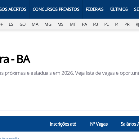
SOS ABERTOS
CONCURSOS PREVISTOS
FEDERAIS
ÚLTIMOS
S
DF
ES
GO
MA
MG
MS
MT
PA
PB
PE
PI
PR
R
a - BA
es próximas e estaduais em 2026. Veja lista de vagas e oportun
Inscrições até
N° Vagas
Salários 