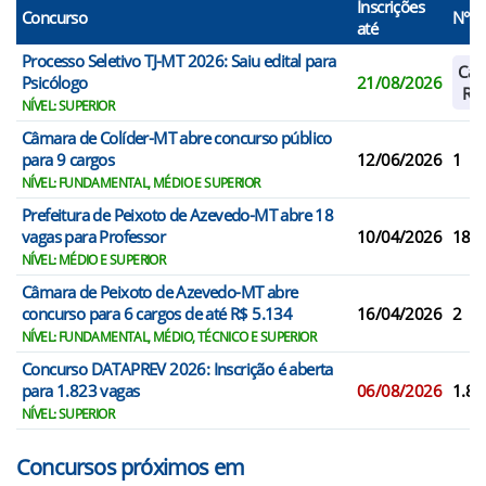
Inscrições
Concurso
N° V
até
Processo Seletivo TJ-MT 2026: Saiu edital para
Cad
Psicólogo
21/08/2026
Res
NÍVEL: SUPERIOR
Câmara de Colíder-MT abre concurso público
para 9 cargos
12/06/2026
1
NÍVEL: FUNDAMENTAL, MÉDIO E SUPERIOR
Prefeitura de Peixoto de Azevedo-MT abre 18
vagas para Professor
10/04/2026
18
NÍVEL: MÉDIO E SUPERIOR
Câmara de Peixoto de Azevedo-MT abre
concurso para 6 cargos de até R$ 5.134
16/04/2026
2
NÍVEL: FUNDAMENTAL, MÉDIO, TÉCNICO E SUPERIOR
Concurso DATAPREV 2026: Inscrição é aberta
para 1.823 vagas
06/08/2026
1.82
NÍVEL: SUPERIOR
Concursos próximos em