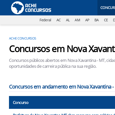
CONCUR
Federal
AC
AL
AM
AP
BA
CE
ACHE CONCURSOS
Concursos em Nova Xavanti
Concursos públicos abertos em Nova Xavantina - MT, cidad
oportunidades de carreira pública na sua região.
Concursos em andamento em Nova Xavantina -
Concurso