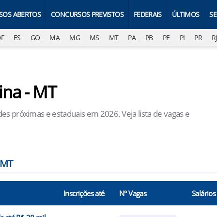
SOS ABERTOS
CONCURSOS PREVISTOS
FEDERAIS
ÚLTIMOS
S
DF
ES
GO
MA
MG
MS
MT
PA
PB
PE
PI
PR
R
na - MT
es próximas e estaduais em 2026. Veja lista de vagas e
 MT
Inscrições até
N° Vagas
Salários