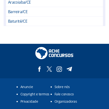
Aracoiaba/CE
Barreira/CE
Baturité/CE
Beberibe/CE
Cascavel/CE
Caucaia/CE
Chorozinho/CE
Eusébio/CE
Fortaleza/CE
Anuncie
Sobre nós
Guaiúba/CE
Copyright e termos
Fale conosco
Guaramiranga/CE
Privacidade
Organizadoras
Horizonte/CE